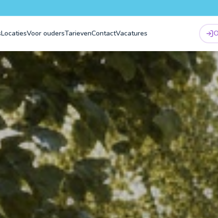
s
Locaties
Voor ouders
Tarieven
Contact
Vacatures
O