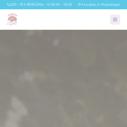
010 – 751 48 81
Ma – Vr 06:00 – 18:00
4 locaties in Vlaardingen