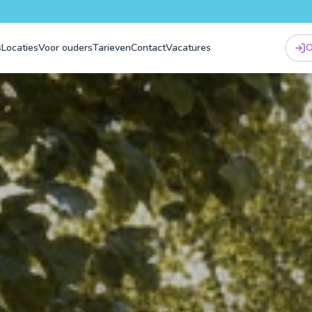
s
Locaties
Voor ouders
Tarieven
Contact
Vacatures
O