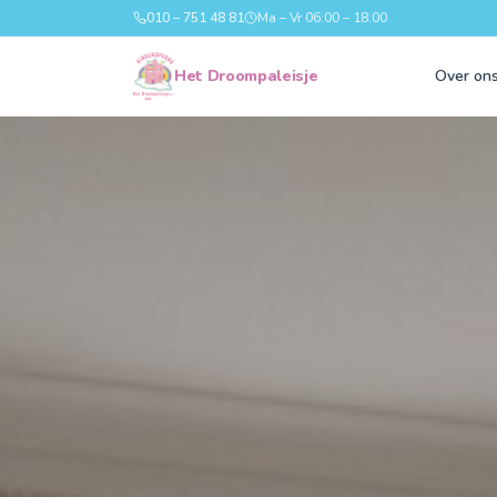
010 – 751 48 81
Ma – Vr 06:00 – 18:00
Het Droompaleisje
Over on