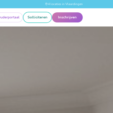
4 locaties in Vlaardingen
uderportaal
Solliciteren
Inschrijven