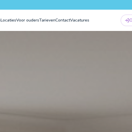
s
Locaties
Voor ouders
Tarieven
Contact
Vacatures
O